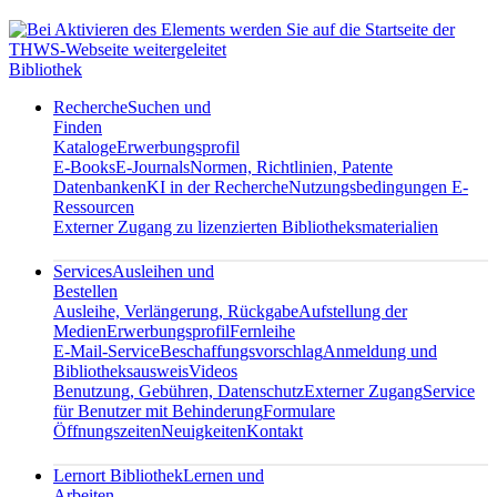
Bibliothek
Recherche
Suchen und
Finden
Kataloge
Erwerbungsprofil
E-Books
E-Journals
Normen, Richtlinien, Patente
Datenbanken
KI in der Recherche
Nutzungsbedingungen E-
Ressourcen
Externer Zugang zu lizenzierten Bibliotheksmaterialien
Services
Ausleihen und
Bestellen
Ausleihe, Verlängerung, Rückgabe
Aufstellung der
Medien
Erwerbungsprofil
Fernleihe
E-Mail-Service
Beschaffungsvorschlag
Anmeldung und
Bibliotheksausweis
Videos
Benutzung, Gebühren, Datenschutz
Externer Zugang
Service
für Benutzer mit Behinderung
Formulare
Öffnungszeiten
Neuigkeiten
Kontakt
Lernort Bibliothek
Lernen und
Arbeiten