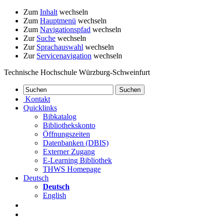
Zum
Inhalt
wechseln
Zum
Hauptmenü
wechseln
Zum
Navigationspfad
wechseln
Zur
Suche
wechseln
Zur
Sprachauswahl
wechseln
Zur
Servicenavigation
wechseln
Technische Hochschule Würzburg-Schweinfurt
Kontakt
Quicklinks
Bibkatalog
Bibliothekskonto
Öffnungszeiten
Datenbanken (DBIS)
Externer Zugang
E-Learning Bibliothek
THWS Homepage
Deutsch
Deutsch
English