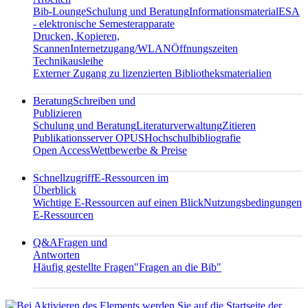
Bib-Lounge
Schulung und Beratung
Informationsmaterial
ESA
- elektronische Semesterapparate
Drucken, Kopieren,
Scannen
Internetzugang/WLAN
Öffnungszeiten
Technikausleihe
Externer Zugang zu lizenzierten Bibliotheksmaterialien
Beratung
Schreiben und
Publizieren
Schulung und Beratung
Literaturverwaltung
Zitieren
Publikationsserver OPUS
Hochschulbibliografie
Open Access
Wettbewerbe & Preise
Schnellzugriff
E-Ressourcen im
Überblick
Wichtige E-Ressourcen auf einen Blick
Nutzungsbedingungen
E-Ressourcen
Q&A
Fragen und
Antworten
Häufig gestellte Fragen
"Fragen an die Bib"