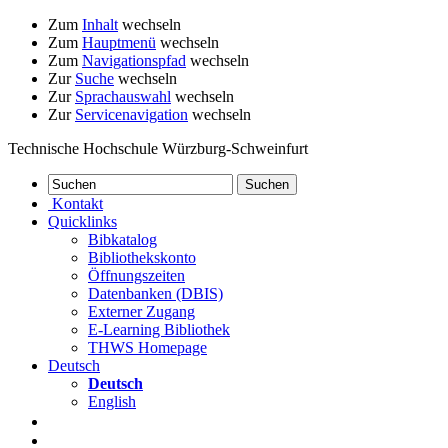
Zum
Inhalt
wechseln
Zum
Hauptmenü
wechseln
Zum
Navigationspfad
wechseln
Zur
Suche
wechseln
Zur
Sprachauswahl
wechseln
Zur
Servicenavigation
wechseln
Technische Hochschule Würzburg-Schweinfurt
Kontakt
Quicklinks
Bibkatalog
Bibliothekskonto
Öffnungszeiten
Datenbanken (DBIS)
Externer Zugang
E-Learning Bibliothek
THWS Homepage
Deutsch
Deutsch
English