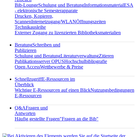
Bib-Lounge
Schulung und Beratung
Informationsmaterial
ESA
- elektronische Semesterapparate
Drucken, Kopieren,
Scannen
Internetzugang/WLAN
Öffnungszeiten
Technikausleihe
Externer Zugang zu lizenzierten Bibliotheksmaterialien
Beratung
Schreiben und
Publizieren
Schulung und Beratung
Literaturverwaltung
Zitieren
Publikationsserver OPUS
Hochschulbibliografie
Open Access
Wettbewerbe & Preise
Schnellzugriff
E-Ressourcen im
Überblick
Wichtige E-Ressourcen auf einen Blick
Nutzungsbedingungen
E-Ressourcen
Q&A
Fragen und
Antworten
Häufig gestellte Fragen
"Fragen an die Bib"