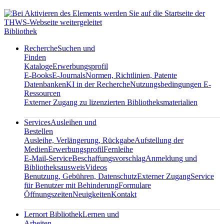
Bibliothek
Recherche
Suchen und
Finden
Kataloge
Erwerbungsprofil
E-Books
E-Journals
Normen, Richtlinien, Patente
Datenbanken
KI in der Recherche
Nutzungsbedingungen E-
Ressourcen
Externer Zugang zu lizenzierten Bibliotheksmaterialien
Services
Ausleihen und
Bestellen
Ausleihe, Verlängerung, Rückgabe
Aufstellung der
Medien
Erwerbungsprofil
Fernleihe
E-Mail-Service
Beschaffungsvorschlag
Anmeldung und
Bibliotheksausweis
Videos
Benutzung, Gebühren, Datenschutz
Externer Zugang
Service
für Benutzer mit Behinderung
Formulare
Öffnungszeiten
Neuigkeiten
Kontakt
Lernort Bibliothek
Lernen und
Arbeiten