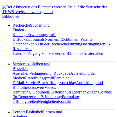
Bibliothek
Recherche
Suchen und
Finden
Kataloge
Erwerbungsprofil
E-Books
E-Journals
Normen, Richtlinien, Patente
Datenbanken
KI in der Recherche
Nutzungsbedingungen E-
Ressourcen
Externer Zugang zu lizenzierten Bibliotheksmaterialien
Services
Ausleihen und
Bestellen
Ausleihe, Verlängerung, Rückgabe
Aufstellung der
Medien
Erwerbungsprofil
Fernleihe
E-Mail-Service
Beschaffungsvorschlag
Anmeldung und
Bibliotheksausweis
Videos
Benutzung, Gebühren, Datenschutz
Externer Zugang
Service
für Benutzer mit Behinderung
Formulare
Öffnungszeiten
Neuigkeiten
Kontakt
Lernort Bibliothek
Lernen und
Arbeiten