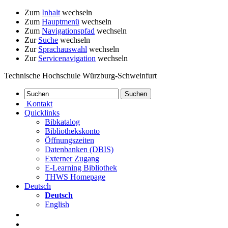
Zum
Inhalt
wechseln
Zum
Hauptmenü
wechseln
Zum
Navigationspfad
wechseln
Zur
Suche
wechseln
Zur
Sprachauswahl
wechseln
Zur
Servicenavigation
wechseln
Technische Hochschule Würzburg-Schweinfurt
Kontakt
Quicklinks
Bibkatalog
Bibliothekskonto
Öffnungszeiten
Datenbanken (DBIS)
Externer Zugang
E-Learning Bibliothek
THWS Homepage
Deutsch
Deutsch
English