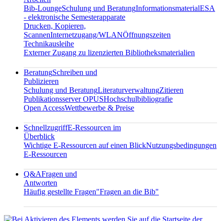
Bib-Lounge
Schulung und Beratung
Informationsmaterial
ESA
- elektronische Semesterapparate
Drucken, Kopieren,
Scannen
Internetzugang/WLAN
Öffnungszeiten
Technikausleihe
Externer Zugang zu lizenzierten Bibliotheksmaterialien
Beratung
Schreiben und
Publizieren
Schulung und Beratung
Literaturverwaltung
Zitieren
Publikationsserver OPUS
Hochschulbibliografie
Open Access
Wettbewerbe & Preise
Schnellzugriff
E-Ressourcen im
Überblick
Wichtige E-Ressourcen auf einen Blick
Nutzungsbedingungen
E-Ressourcen
Q&A
Fragen und
Antworten
Häufig gestellte Fragen
"Fragen an die Bib"